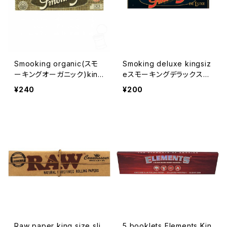
Smooking organic(スモ
Smoking deluxe kingsiz
ーキングオーガニック)king
eスモーキングデラックスキ
size 無漂白
ングサイズ ライスペーパー
¥240
¥200
Raw paper king size sli
5 booklets Elements Kin