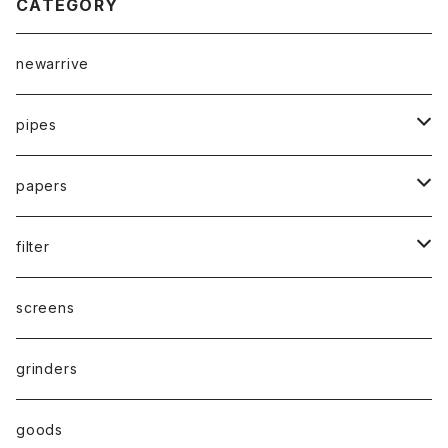
CATEGORY
newarrive
pipes
waterpipe
papers
parts
drypipe
1 1/4size
filter
one hitter
1.0size
paper filter
screens
hand pipe
kingsize
Active carbon filter(活性炭フィルター）
grinders
8㎜
goods