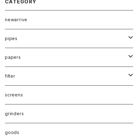
CATEGORY
newarrive
pipes
waterpipe
papers
parts
drypipe
1 1/4size
filter
one hitter
1.0size
paper filter
screens
hand pipe
kingsize
Active carbon filter(活性炭フィルター）
grinders
8㎜
goods