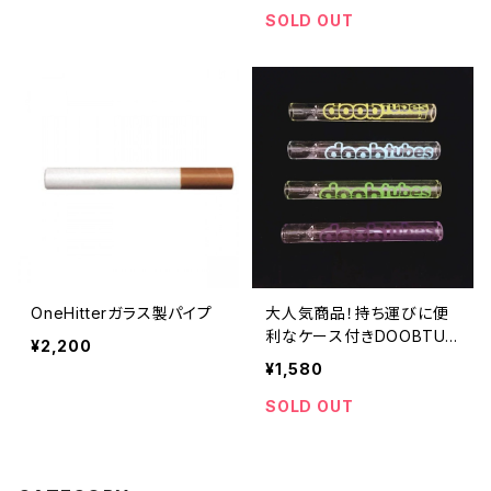
SOLD OUT
OneHitterガラス製パイプ
大人気商品！持ち運びに便
利なケース付きDOOBTUB
¥2,200
ES社のパイレックス ロゴ
¥1,580
入りワンヒッター/ケース付
きワンヒッター
SOLD OUT