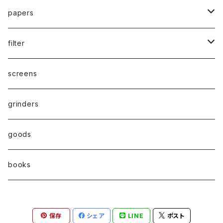
waterpipe
papers
parts
drypipe
1 1/4size
filter
one hitter
1.0size
paper filter
screens
hand pipe
kingsize
Active carbon filter(活性炭フィルター）
grinders
8㎜
goods
7㎜
books
6㎜
保存
シェア
LINE
ポスト