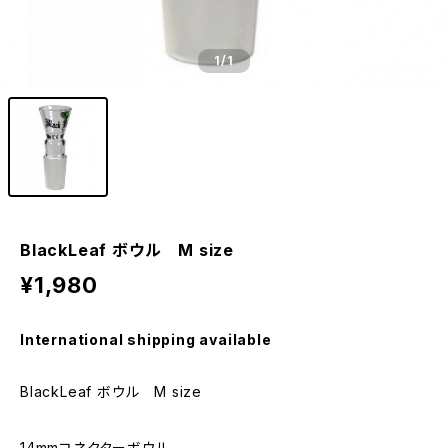
1
/1
BlackLeaf ボウル M size
¥1,980
International shipping available
BlackLeaf ボウル M size
14mmコネクターボウル