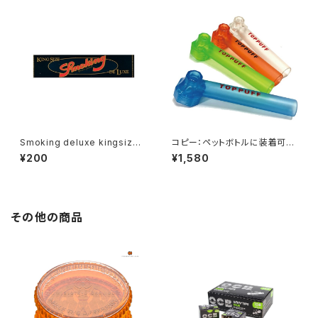
Smoking deluxe kingsize
コピー：ペットボトルに装着可能
スモーキングデラックスキングサ
簡単にボングに変身【喫煙具・水
¥200
¥1,580
イズ ライスペーパー
パイプ・ボング】ペットボトルに装
着可能TOPPUFFトップパプ/水
パイプ
その他の商品