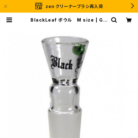
zen クリーナーブラシ再入荷
BlackLeaf ボウル M size | ＧＲ
ＡＳＳＲＯＯＴＳ