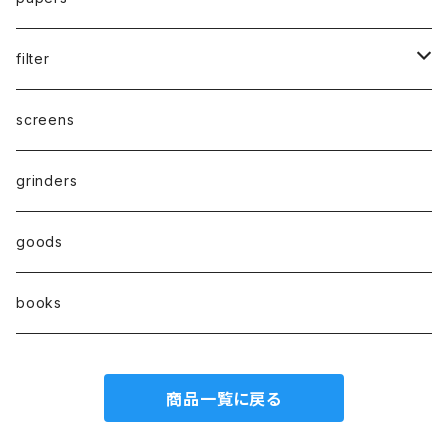
parts
drypipe
1 1/4size
filter
one hitter
1.0size
paper filter
screens
hand pipe
kingsize
Active carbon filter(活性炭フィルター）
grinders
8㎜
goods
7㎜
books
6㎜
商品一覧に戻る