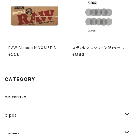
RAW Classic KINGSIZE Sup
ステンレススクリーン15ｍｍ
reme
ⅹ50枚入り
¥350
¥880
CATEGORY
newarrive
pipes
waterpipe
papers