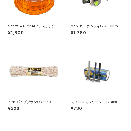
Storz + Bickelプラスチックグ
ocb カーボンフィルターslim 7
ラインダー
mm
¥1,800
¥1,780
zen パイプブラシ（ハード）
スプーンスクリーン 12.4㎜
¥320
¥730