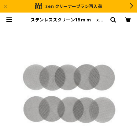
zen クリーナーブラシ再入荷
ステンレススクリーン15ｍｍ ⅹ 1
0枚入り | ＧＲＡＳＳＲＯＯＴＳ