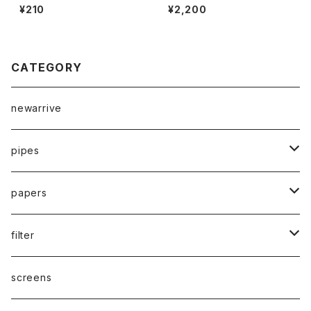
本入り
ボングに変身【喫煙具・水パイ
¥210
¥2,200
プ・ボング】ペットボトルに装着
可能TOPPUFFトップパプ/水パ
イプ
CATEGORY
newarrive
pipes
waterpipe
papers
parts
drypipe
1 1/4size
filter
one hitter
1.0size
paper filter
screens