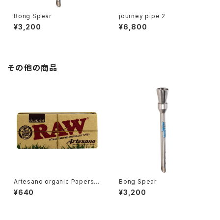
Bong Spear
journey pipe 2
¥3,200
¥6,800
その他の商品
Artesano organic Papers K
Bong Spear
S Slim with Tipsトレイ付き
¥640
¥3,200