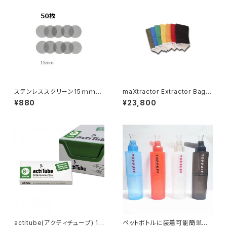
ステンレススクリーン15ｍｍ
maXtractor Extractor Bag 2
ⅹ50枚入り
5µ-220µ
¥880
¥23,800
actitube(アクティチューブ) 10
ペットボトルに装着可能簡単に