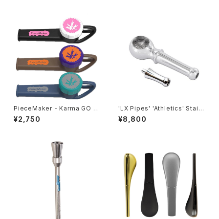
イプ/チェリー/Rocket Pure Pi
pe
PieceMaker - Karma GO シ
'LX Pipes' 'Athletics' Stainl
リコンパイプ【メール便対応】
ess Steel Hand Pipe S 7m
¥2,750
¥8,800
ｍ filter 対応