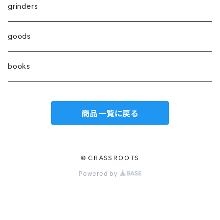
hand pipe
kingsize
Active carbon filter(活性炭フィルター）
grinders
8㎜
goods
7㎜
books
6㎜
商品一覧に戻る
© ＧＲＡＳＳＲＯＯＴＳ
Powered by