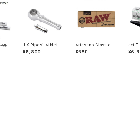
い易
'LX Pipes' 'Athletic
Artesano Classic Pa
acti
小分け
s' Stainless Steel H
pers KS Slim with Ti
アー
¥8,800
¥580
¥6,
ィルタ
and Pipe S 7mｍ filt
psトレイ付き
LIM(ア
er 対応
リム)活
0本入