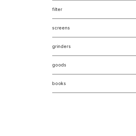
parts
drypipe
1 1/4size
filter
one hitter
1.0size
paper filter
screens
hand pipe
kingsize
Active carbon filter(活性炭フィルター）
grinders
8㎜
goods
7㎜
books
6㎜