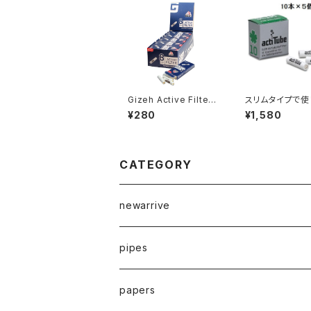
Gizeh Active Filter
スリムタイプで使
Activated Charcoal
い、１０本入りの
¥280
¥1,580
Filters 8mm
タイプ【Tuneフ
ー】 actitube S
クティチューブス
性炭フィルター 1
×５個セット
CATEGORY
newarrive
pipes
waterpipe
papers