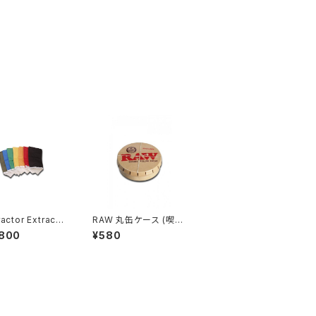
actor Extracto
RAW 丸缶ケース (喫煙
 25µ-220µ
具・手巻きたばこ用品)
,800
¥580