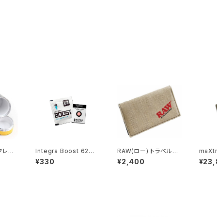
クレット
Integra Boost 62％
RAW(ロー) トラベルポ
maXtr
ーBOX
8グラム 調湿剤 保湿剤
ーチ 喫煙具 シャグ
r Bag
¥330
¥2,400
¥23