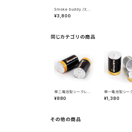
Smoke buddy /スモ
ークバディ/レギュラーサ
¥3,800
イズ/ハンディエアフレッ
シュナー/タバコ消臭
同じカテゴリの商品
単二電池型シークレット
単一電池型シー
BOX セーフティーBOX
BOX セーフティ
¥880
¥1,380
その他の商品