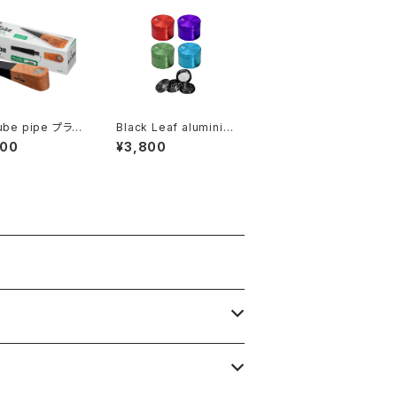
Tube pipe プライ
Black Leaf aluminiu
m Grinder 4pc blac
800
¥3,800
k