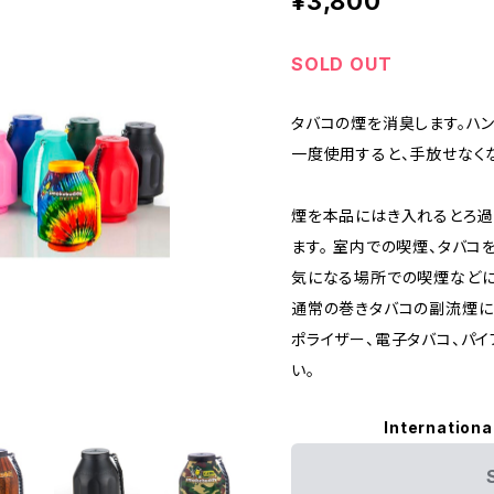
¥3,800
SOLD OUT
タバコの煙を消臭します。ハン
一度使用すると、手放せなく
煙を本品にはき入れるとろ過
ます。 室内での喫煙、タバ
気になる場所での喫煙などに
通常の巻きタバコの副流煙に
ポライザー、電子タバコ、パ
い。
Internationa