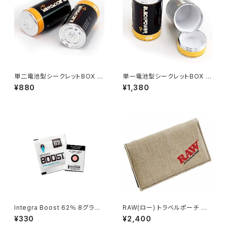
単二電池型シークレットBOX セ
単一電池型シークレットBOX セ
ーフティーBOX
ーフティーBOX
¥880
¥1,380
Integra Boost 62％ 8グラム
RAW(ロー) トラベルポーチ 喫
調湿剤 保湿剤
煙具 シャグ
¥330
¥2,400