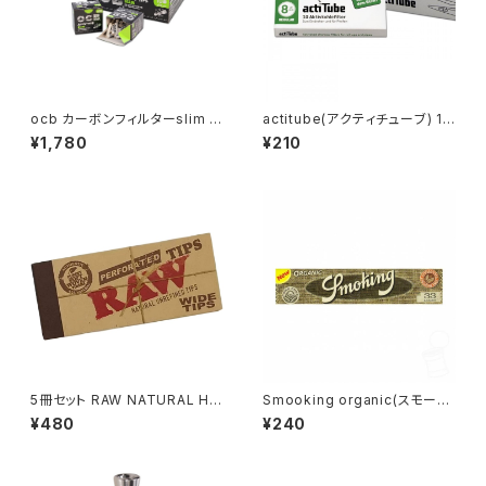
ocb カーボンフィルターslim 7
actitube(アクティチューブ) 10
mm
本入り
¥1,780
¥210
5冊セット RAW NATURAL HE
Smooking organic(スモーキ
MP＆COTTON ROLLING WI
ングオーガニック)king size 無
¥480
¥240
DE TIPS ロウ 無漂白ローチ 巻
漂白
きタバコ用フィルター 5 bookle
ts [並行輸入品]