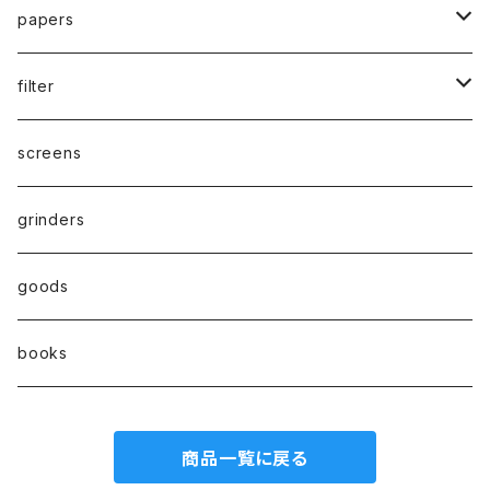
waterpipe
papers
parts
drypipe
1 1/4size
filter
one hitter
1.0size
paper filter
screens
hand pipe
kingsize
Active carbon filter(活性炭フィルター）
grinders
8㎜
goods
7㎜
books
6㎜
商品一覧に戻る