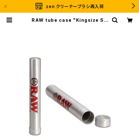
zen クリーナーブラシ再入荷
RAW tube case "Kingsize Sli
m"-ロウペーパー アルミニウムメタ
ル ドゥーブチューブ"キングサイズス
リム" | ＧＲＡＳＳＲＯＯＴＳ