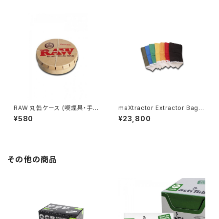
RAW 丸缶ケース (喫煙具・手巻
maXtractor Extractor Bag 2
きたばこ用品)
5µ-220µ
¥580
¥23,800
その他の商品