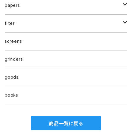
waterpipe
papers
parts
drypipe
1 1/4size
filter
one hitter
1.0size
paper filter
screens
hand pipe
kingsize
Active carbon filter(活性炭フィルター）
grinders
8㎜
goods
7㎜
books
6㎜
商品一覧に戻る