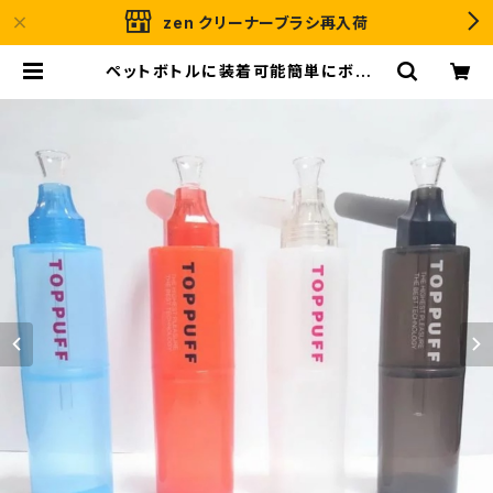
zen クリーナーブラシ再入荷
ペットボトルに装着可能簡単にボング
に変身【喫煙具・水パイプ・ボング】ペ
ットボトルに装着可能TOPPUFFトッ
プパプ/水パイプ | ＧＲＡＳＳＲＯＯＴ
Ｓ