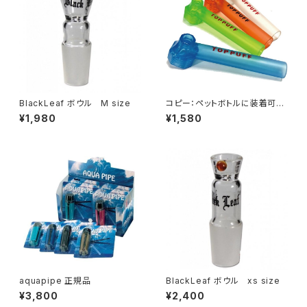
BlackLeaf ボウル M size
コピー：ペットボトルに装着可能
簡単にボングに変身【喫煙具・水
¥1,980
¥1,580
パイプ・ボング】ペットボトルに装
着可能TOPPUFFトップパプ/水
パイプ
aquapipe 正規品
BlackLeaf ボウル xs size
¥3,800
¥2,400