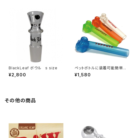
BlackLeaf ボウル s size
ペットボトルに装着可能簡単に
ボングに変身【喫煙具・水パイ
¥2,800
¥1,580
プ・ボング】ペットボトルに装着
可能TOPPUFFトップパプ/水パ
イプ
その他の商品