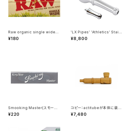
Raw organic single wide
'LX Pipes' 'Athletics' Stainl
(ロウ オーガニック シングル 1
ess Steel Hand Pipe S 7m
¥180
¥8,800
00枚入)
ｍ filter 対応
Smooking Master(スモーキ
コピー：actitubeが本体に装着
ング マスター)king size slim
できる！！ハンドメイドWoodpip
¥220
¥7,480
e Calumet PIPE/カルメットパ
イプ/チェリー/Rocket Pure Pi
pe