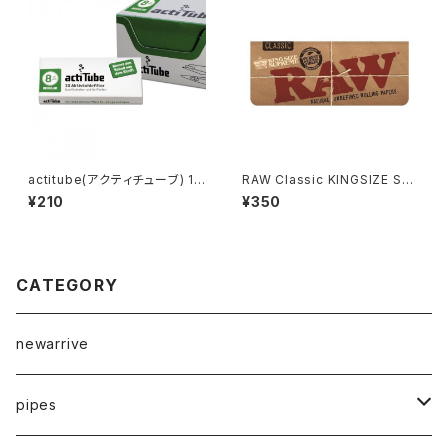
actitube(アクティチューブ) 10
RAW Classic KINGSIZE Sup
本入り
reme
¥210
¥350
CATEGORY
newarrive
pipes