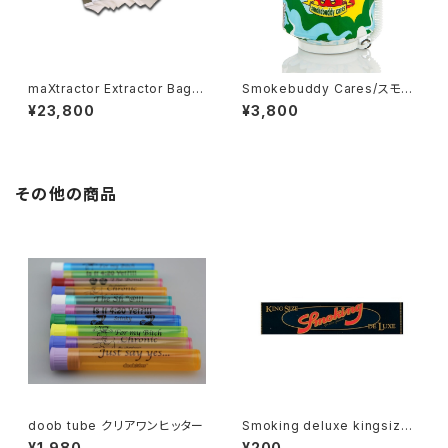
maXtractor Extractor Bag 2
Smokebuddy Cares/スモー
5µ-220µ
クバディ/レギュラーサイズ/ハン
¥23,800
¥3,800
ディエアフレッシュナー
その他の商品
doob tube クリアワンヒッター
Smoking deluxe kingsize
スモーキングデラックスキングサ
¥1,980
¥200