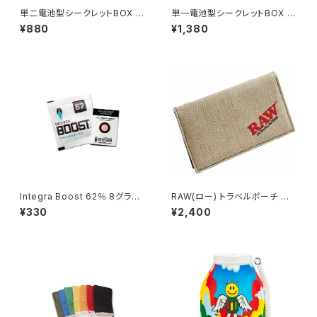
単二電池型シークレットBOX セ
単一電池型シークレットBOX セ
ーフティーBOX
ーフティーBOX
¥880
¥1,380
Integra Boost 62％ 8グラム
RAW(ロー) トラベルポーチ 喫
調湿剤 保湿剤
煙具 シャグ
¥330
¥2,400