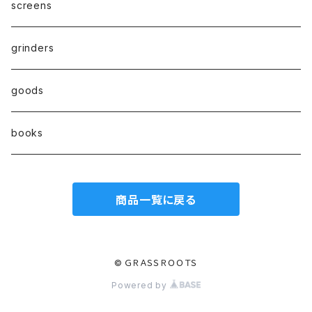
one hitter
1.0size
paper filter
screens
hand pipe
kingsize
Active carbon filter(活性炭フィルター）
grinders
8㎜
goods
7㎜
books
6㎜
商品一覧に戻る
© ＧＲＡＳＳＲＯＯＴＳ
Powered by