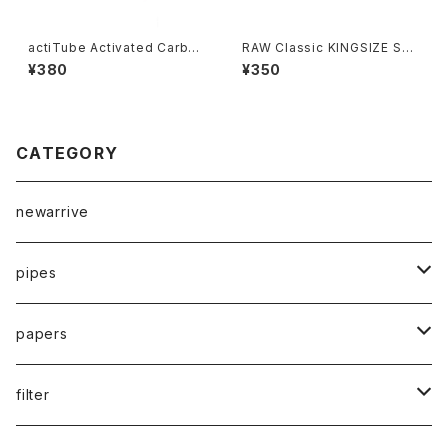
actiTube Activated Carbon
RAW Classic KINGSIZE Sup
Filters Slim 7ｍｍ
reme
¥380
¥350
CATEGORY
newarrive
pipes
waterpipe
papers
parts
drypipe
1 1/4size
filter