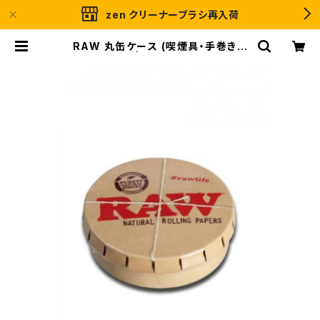
zen クリーナーブラシ再入荷
RAW 丸缶ケース (喫煙具・手巻きた
ばこ用品) | ＧＲＡＳＳＲＯＯＴＳ