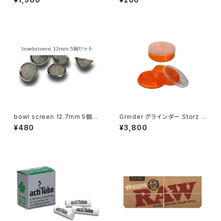
イズ ライスペーパー
bowl screen 12.7mm 5個入
Grinder グラインダー Storz &
り
Bickel Herb x large. V-MIL
¥480
¥3,800
L