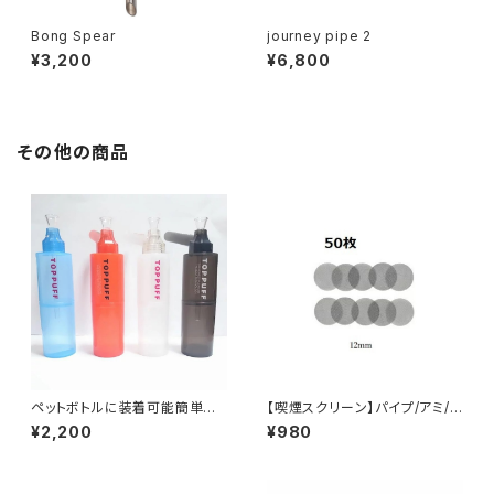
Bong Spear
journey pipe 2
¥3,200
¥6,800
その他の商品
ペットボトルに装着可能簡単に
【喫煙スクリーン】パイプ/アミ/ス
ボングに変身【喫煙具・水パイ
テンレススチール12mm(50枚)
¥2,200
¥980
プ・ボング】ペットボトルに装着
スクリーン（ガラスパイプ/ボン
可能TOPPUFFトップパプ/水パ
グ/ガラパイ/水パイプ）
イプ