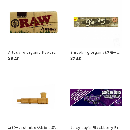
Artesano organic Papers K
Smooking organic(スモーキ
S Slim with Tipsトレイ付き
ングオーガニック)king size 無
¥640
¥240
漂白
コピー：actitubeが本体に装着
Juicy Jay's Blackberry Bra