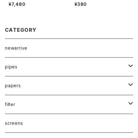
できる！！ハンドメイドWoodpip
ndyジューシージェイ ブラック
¥7,480
¥380
e Calumet PIPE/カルメットパ
ベリーブランデー32 枚入り J
イプ/チェリー/Rocket Pure Pi
uicy Jay's Blackberry Bran
pe
dyジューシージェイ ブラックベ
リーブランデー 32 枚入り
CATEGORY
newarrive
pipes
waterpipe
papers
parts
drypipe
1 1/4size
filter
one hitter
1.0size
paper filter
screens