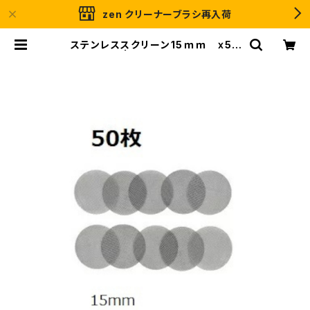
zen クリーナーブラシ再入荷
ステンレススクリーン15ｍｍ ⅹ50
枚入り | ＧＲＡＳＳＲＯＯＴＳ