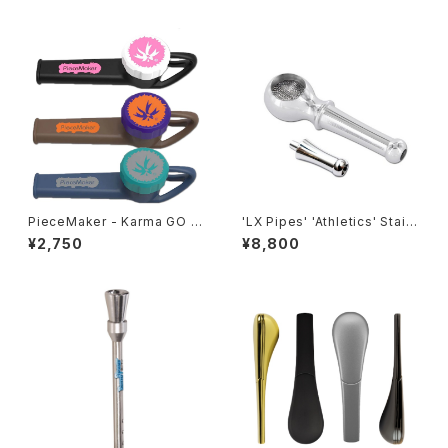
イプ/チェリー/Rocket Pure Pi
pe
PieceMaker - Karma GO シ
'LX Pipes' 'Athletics' Stainl
リコンパイプ【メール便対応】
ess Steel Hand Pipe S 7m
¥2,750
¥8,800
ｍ filter 対応