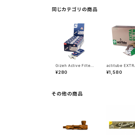
性炭フィルター 10本入
×５個セット
同じカテゴリの商品
Gizeh Active Filter
actitube EXTR
Activated Charcoal
M エクストラスリ
¥280
¥1,580
Filters 8mm
本入) 活性炭フ
その他の商品