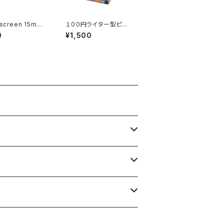
 screen 15mm
１００円ライター型ピル
り
ケース３本セット
0
¥1,500