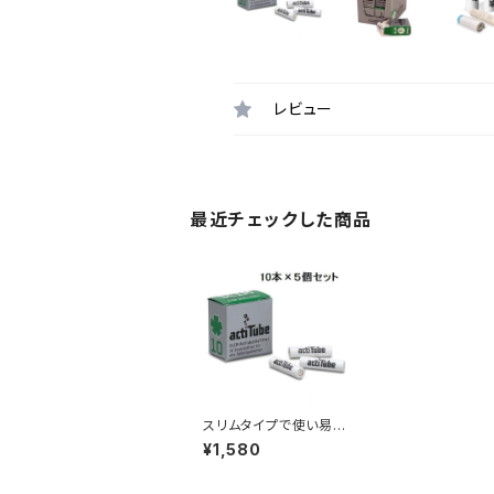
レビュー
最近チェックした商品
スリムタイプで使い易
い、１０本入りの小分け
¥1,580
タイプ【Tuneフィルタ
ー】 actitube SLIM(ア
クティチューブスリム)活