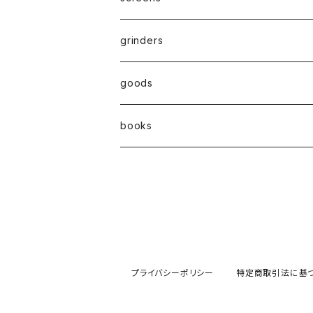
hand pipe
kingsize
Active carbon filter(活性炭フィルター）
grinders
8㎜
goods
7㎜
books
6㎜
プライバシーポリシー
特定商取引法に基