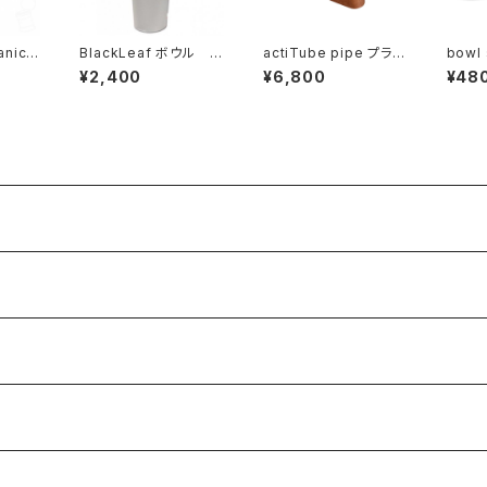
anic
BlackLeaf ボウル x
actiTube pipe プライ
bowl
ーガニ
s size
アー
5個入
¥2,400
¥6,800
¥48
e 無漂白