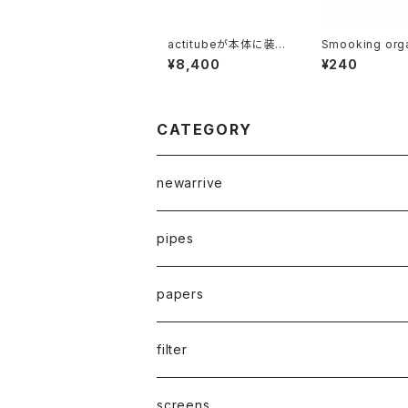
actitubeが本体に装着
Smooking org
できる！！ハンドメイドW
(スモーキングオ
¥8,400
¥240
oodpipe Calumet Pi
ック)king siz
pe/カルメットパイプ/オ
リーブ
CATEGORY
newarrive
pipes
waterpipe
papers
parts
drypipe
1 1/4size
filter
one hitter
1.0size
paper filter
screens