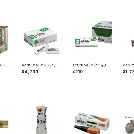
A SLI
actitube(アクティチュ
actitube(アクティチュ
ocb
ム(50
ーブ)活性炭フィルター
ーブ) 10本入り
ーsli
¥4,730
¥210
¥1,7
ィルター
100本入×３個セット
３００本