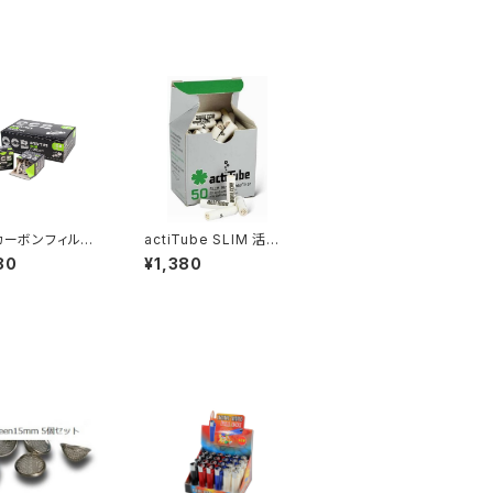
 カーボンフィルタ
actiTube SLIM 活性
m 7mm
炭フルター(50本入り)
80
¥1,380
６ｍｍ